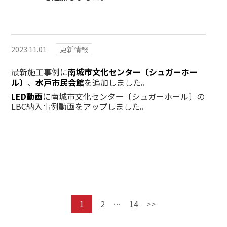
2023.11.01
更新情報
最新施工事例に
南城市文化センター〔シュガーホー
ル〕
、
水戸市民会館
を追加しました。
LED動画
に南城市文化センター〔シュガーホール〕の
LBC納入事例動画をアップしました。
投
1
2
…
14
>>
稿