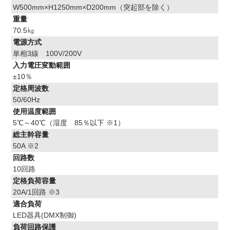
W500mm×H1250mm×D200mm（突起部を除く）
重量
70.5㎏
電源方式
単相3線 100V/200V
入力電圧変動範囲
±10％
定格周波数
50/60Hz
使用温度範囲
5℃～40℃（湿度 85％以下 ※1）
総主幹容量
50A ※2
回路数
10回路
定格負荷容量
20A/1回路 ※3
適合負荷
LED器具(DMX制御)
負荷回路保護