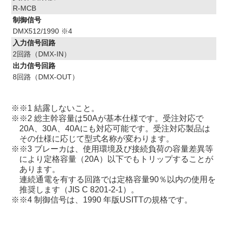
R-MCB
制御信号
DMX512/1990 ※4
入力信号回路
2回路（DMX-IN）
出力信号回路
8回路（DMX-OUT）
※1 結露しないこと。
※2 総主幹容量は50Aが基本仕様です。受注対応で
20A、30A、40Aにも対応可能です。受注対応製品は
その仕様に応じて型式名称が変わります。
※3 ブレーカは、使用環境及び接続負荷の容量差異等
により定格容量（20A）以下でもトリップすることが
あります。
連続通電を有する回路では定格容量90％以内の使用を
推奨します（JIS C 8201-2-1）。
※4 制御信号は、1990 年版USITTの規格です。